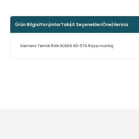
Ürün Bilgisi
Yorumlar
Taksit Seçenekleri
Önerileriniz
Siemens Termik Röle 3UA59 40-57A Raya montaj
Bu ürünün fiyat bilgisi, resim, ürün açıklamalarında ve diğer
Görüş ve önerileriniz için teşekkür ederiz.
Ürün resmi kalitesiz, bozuk veya görüntülenemiyor.
Ürün açıklamasında eksik bilgiler bulunuyor.
Ürün bilgilerinde hatalar bulunuyor.
Ürün fiyatı diğer sitelerden daha pahalı.
Bu ürüne benzer farklı alternatifler olmalı.