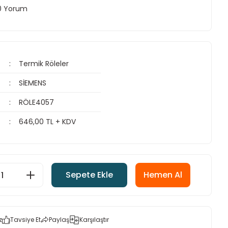
 0 Yorum
Termik Röleler
SİEMENS
RÖLE4057
646,00 TL + KDV
Sepete Ekle
Hemen Al
z
Tavsiye Et
Paylaş
Karşılaştır