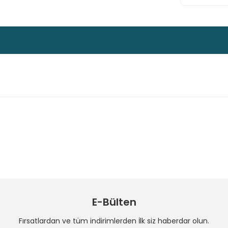
 konularda yetersiz gördüğünüz noktaları öneri formunu kullanarak taraf
Bu ürüne ilk yorumu siz yapın!
Yorum Yaz
E-Bülten
Fırsatlardan ve tüm indirimlerden İlk siz haberdar olun.