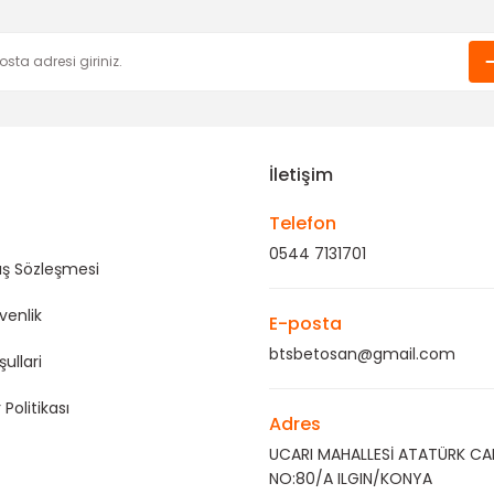
Gönder
İletişim
Telefon
0544 7131701
ış Sözleşmesi
üvenlik
E-posta
btsbetosan@gmail.com
şullari
 Politikası
Adres
UCARI MAHALLESİ ATATÜRK CA
NO:80/A ILGIN/KONYA