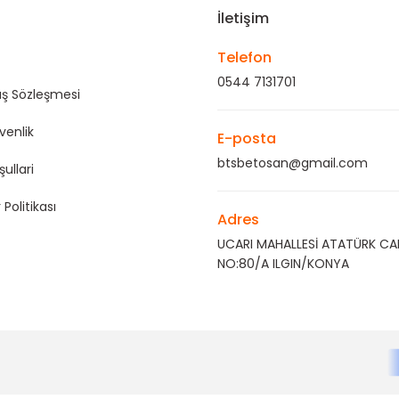
İletişim
Telefon
0544 7131701
ış Sözleşmesi
üvenlik
E-posta
btsbetosan@gmail.com
şullari
 Politikası
Adres
UCARI MAHALLESİ ATATÜRK CA
NO:80/A ILGIN/KONYA