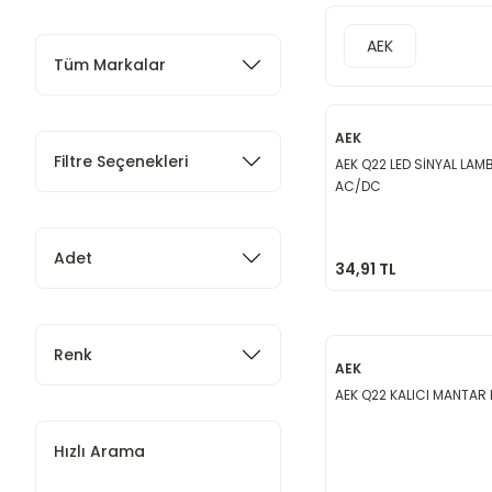
AEK
Tüm Markalar
AEK
Filtre Seçenekleri
AEK Q22 LED SİNYAL LAM
AC/DC
Adet
34,91 TL
Renk
AEK
AEK Q22 KALICI MANTAR
Hızlı Arama