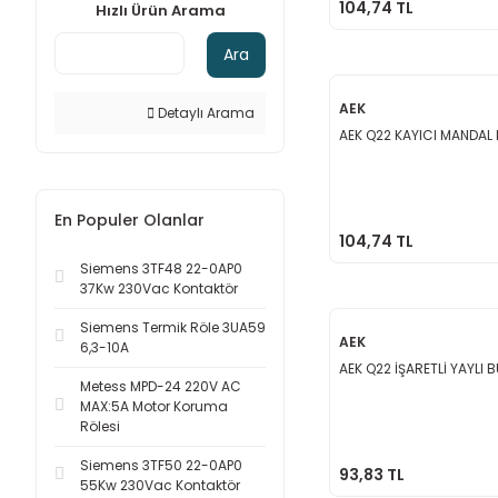
104,74 TL
Hızlı Ürün Arama
Ara
AEK
Detaylı Arama
AEK Q22 KAYICI MANDAL
En Populer Olanlar
104,74 TL
Siemens 3TF48 22-0AP0
37Kw 230Vac Kontaktör
Siemens Termik Röle 3UA59
AEK
6,3-10A
AEK Q22 İŞARETLİ YAYLI 
Metess MPD-24 220V AC
MAX:5A Motor Koruma
Rölesi
Siemens 3TF50 22-0AP0
93,83 TL
55Kw 230Vac Kontaktör