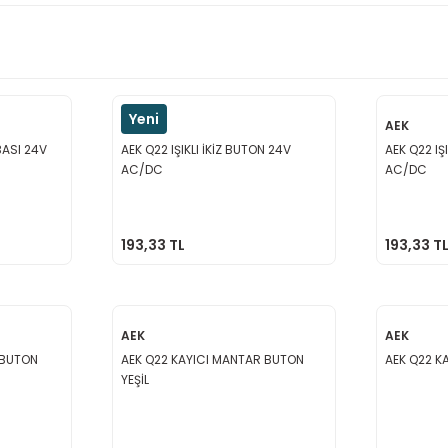
Yeni
AEK
AEK
BASI 24V
AEK Q22 IŞIKLI İKİZ BUTON 24V
AEK Q22 IŞ
AC/DC
AC/DC
193,33 TL
193,33 T
AEK
AEK
 BUTON
AEK Q22 KAYICI MANTAR BUTON
AEK Q22 K
YEŞİL