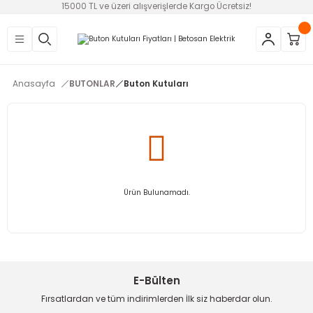
15000 TL ve üzeri alışverişlerde Kargo Ücretsiz!
Geri Dön
Geri Dön
Geri Dön
Geri Dön
Geri Dön
Geri Dön
Geri Dön
EMELER
AZLARI
OSTATI VE FAN
NU-SİREN-SSR
Anasayfa
BUTONLAR
Buton Kutuları
ruma Röleleri
ler
i
eri
ları
ar ve Filtreler
i
statlar
eleri (SSR)
alteri
e
r
 Şalterler
trol Rölesi
Ürün Bulunamadı.
i
E-Bülten
Fırsatlardan ve tüm indirimlerden İlk siz haberdar olun.