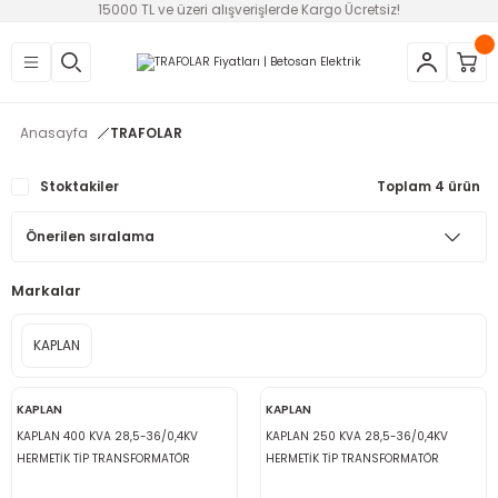
15000 TL ve üzeri alışverişlerde Kargo Ücretsiz!
Geri Dön
Geri Dön
Geri Dön
Geri Dön
Geri Dön
Geri Dön
Geri Dön
EMELER
AZLARI
OSTATI VE FAN
NU-SİREN-SSR
Anasayfa
TRAFOLAR
ruma Röleleri
ler
i
eri
ları
ar ve Filtreler
Stoktakiler
Toplam 4 ürün
i
statlar
eleri (SSR)
alteri
e
Markalar
r
 Şalterler
trol Rölesi
KAPLAN
i
KAPLAN
KAPLAN
KAPLAN 400 KVA 28,5-36/0,4KV
KAPLAN 250 KVA 28,5-36/0,4KV
HERMETİK TİP TRANSFORMATÖR
HERMETİK TİP TRANSFORMATÖR