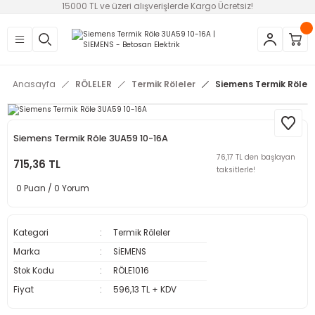
15000 TL ve üzeri alışverişlerde Kargo Ücretsiz!
Geri Dön
Geri Dön
Geri Dön
Geri Dön
Geri Dön
Geri Dön
Geri Dön
EMELER
AZLARI
OSTATI VE FAN
NU-SİREN-SSR
Anasayfa
RÖLELER
Termik Röleler
Siemens Termik Röle 
ruma Röleleri
ler
i
eri
ları
ar ve Filtreler
i
statlar
eleri (SSR)
Siemens Termik Röle 3UA59 10-16A
76,17 TL den başlayan
alteri
e
715,36 TL
taksitlerle!
0 Puan / 0 Yorum
r
 Şalterler
trol Rölesi
i
Kategori
Termik Röleler
Marka
SİEMENS
Stok Kodu
RÖLE1016
Fiyat
596,13 TL + KDV