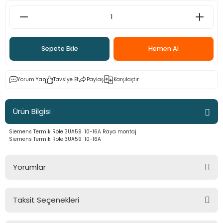
Sepete Ekle
Hemen Al
Yorum Yaz
Tavsiye Et
Paylaş
Karşılaştır
Ürün Bilgisi
Siemens Termik Röle 3UA59 10-16A Raya montaj
Siemens Termik Röle 3UA59 10-16A
Yorumlar
Taksit Seçenekleri
Bu ürüne ilk yorumu siz yapın!