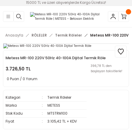
15000 TL ve üzeri alışverişlerde Kargo Ücretsiz!
Geri Dön
Geri Dön
Geri Dön
Geri Dön
Geri Dön
Geri Dön
Geri Dön
EMELER
AZLARI
OSTATI VE FAN
NU-SİREN-SSR
Anasayfa
RÖLELER
Termik Röleler
Metess MR-100 220V 50
ruma Röleleri
ler
i
eri
ları
ar ve Filtreler
i
statlar
eleri (SSR)
Metess MR-100 220V 50Hz 40-100A Dijital Termik Röle
396,78 TL den
alteri
e
3.726,50 TL
başlayan taksitlerle!
0 Puan / 0 Yorum
r
 Şalterler
trol Rölesi
i
Kategori
Termik Röleler
Marka
METESS
Stok Kodu
MTSTRM100
Fiyat
3.105,42 TL + KDV