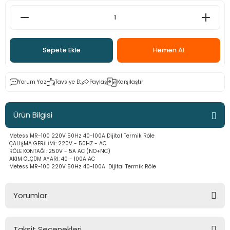
Sepete Ekle
Hemen Al
Yorum Yaz
Tavsiye Et
Paylaş
Karşılaştır
Ürün Bilgisi
Metess MR-100 220V 50Hz 40-100A Dijital Termik Röle
ÇALIŞMA GERİLİMİ: 220V - 50HZ - AC
RÖLE KONTAĞI: 250V - 5A AC (NO+NC)
AKIM ÖLÇÜM AYARI: 40 - 100A AC
Metess MR-100 220V 50Hz 40-100A Dijital Termik Röle
Yorumlar
Taksit Seçenekleri