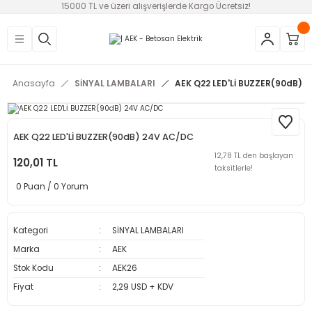
15000 TL ve üzeri alışverişlerde Kargo Ücretsiz!
Geri Dön
Geri Dön
Geri Dön
Geri Dön
Geri Dön
Geri Dön
Geri Dön
EMELER
AZLARI
OSTATI VE FAN
NU-SİREN-SSR
Anasayfa
SİNYAL LAMBALARI
AEK Q22 LED'Lİ BUZZER(90dB) 
ruma Röleleri
ler
i
eri
ları
ar ve Filtreler
i
statlar
eleri (SSR)
AEK Q22 LED'Lİ BUZZER(90dB) 24V AC/DC
12,78 TL den başlayan
alteri
e
120,01 TL
taksitlerle!
0 Puan / 0 Yorum
r
 Şalterler
trol Rölesi
i
Kategori
SİNYAL LAMBALARI
Marka
AEK
Stok Kodu
AEK26
Fiyat
2,29 USD + KDV